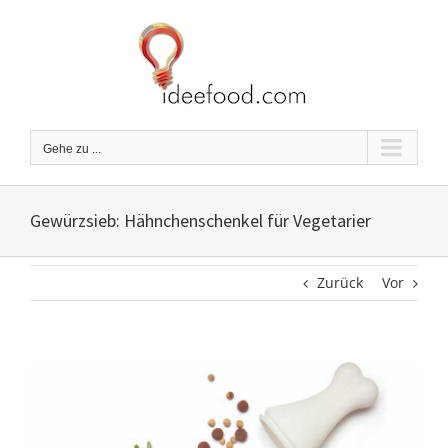
Zum
Inhalt
springen
Gehe zu ...
Gewürzsieb: Hähnchenschenkel für Vegetarier
Zurück
Vor
Zeige
grösseres
Bild