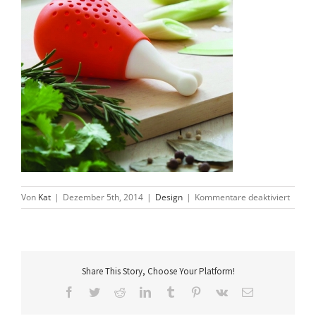
für
Von
Kat
|
Dezember 5th, 2014
|
Design
|
Kommentare deaktiviert
Gewürz
Hähnc
für
Vegeta
Share This Story, Choose Your Platform!
Facebook
Twitter
Reddit
LinkedIn
Tumblr
Pinterest
Vk
E-
Mail