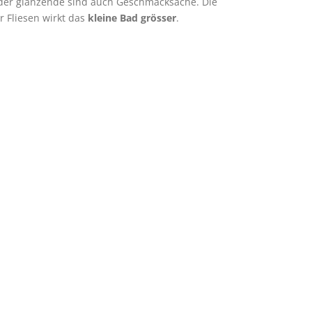
 oder glänzende sind auch Geschmacksache. Die
 Fliesen wirkt das
kleine Bad grösser
.