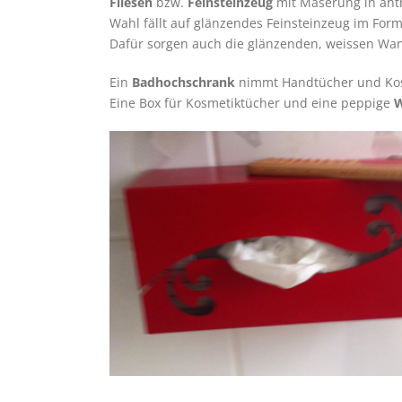
Fliesen
bzw.
Feinsteinzeug
mit Maserung in anth
Wahl fällt auf glänzendes Feinsteinzeug im For
Dafür sorgen auch die glänzenden, weissen Wan
Ein
Badhochschrank
nimmt Handtücher und Kosm
Eine Box für Kosmetiktücher und eine peppige
W