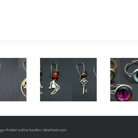
ng Face und Ohrring
Verstellbare Augen Ringe
O
Handschelle
gn-Artikel online kaufen: Ideefood.com