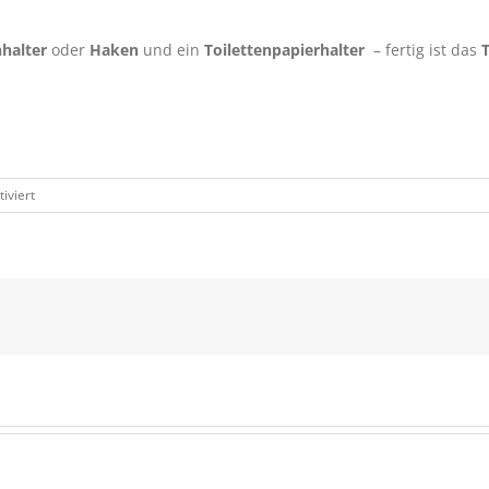
halter
oder
Haken
und ein
Toilettenpapierhalter
– fertig ist das
für
iviert
Bad:
Projekt
Traumbad