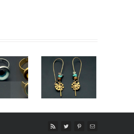
hrringe Pusteblume
Rss
Twitter
Pinterest
E-
Mail