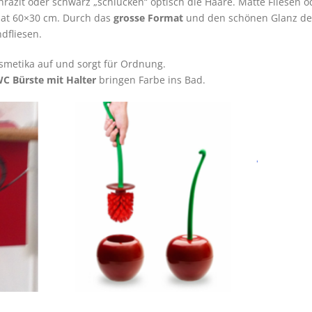
razit oder schwarz „schlucken“ optisch die Haare. Matte Fliesen
mat 60×30 cm. Durch das
grosse Format
und den schönen Glanz der
dfliesen.
etika auf und sorgt für Ordnung.
C Bürste mit Halter
bringen Farbe ins Bad.